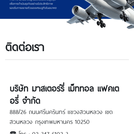
ติดต่อเรา
บริษัท มาสเตอร์รี่ เม็ททอล แฟคเต
อรี่ จำกัด
888/26 ถนนศรีนครินทร์ แขวงสวนหลวง เขต
สวนหลวง กรุงเทพมหานคร 10250
☎️ โทร : 02-347-6102-3